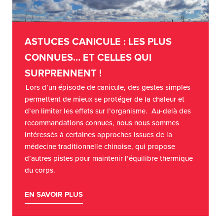
ASTUCES CANICULE : LES PLUS
CONNUES… ET CELLES QUI
SURPRENNENT !
Lors d’un épisode de canicule, des gestes simples
permettent de mieux se protéger de la chaleur et
d’en limiter les effets sur l’organisme. Au-delà des
recommandations connues, nous nous sommes
intéressés à certaines approches issues de la
médecine traditionnelle chinoise, qui propose
d’autres pistes pour maintenir l’équilibre thermique
du corps.
EN SAVOIR PLUS