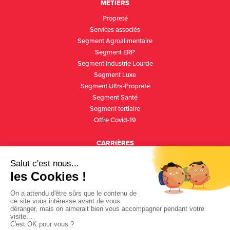
MÉTIERS
Propreté
Services associés
Segment Agroalimentaire
Segment ERP
Segment Industrie Lourde
Segment Luxe
Segment Ultra-Propreté
Segment Santé
Segment tertiaire
Offre Covid-19
CARRIÈRES
Culture d’entreprise
Expertises
Offres d’emploi
Relations écoles
Success stories
INNOVATION