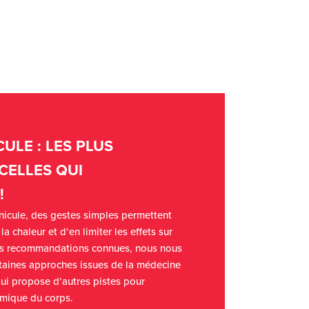
ULE : LES PLUS
CELLES QUI
!
nicule, des gestes simples permettent
a chaleur et d’en limiter les effets sur
es recommandations connues, nous nous
taines approches issues de la médecine
 qui propose d’autres pistes pour
ermique du corps.